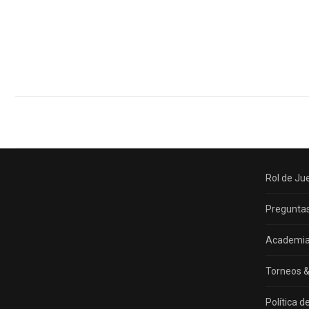
Navegación
entre
proyectos
Rol de Ju
Preguntas
Academi
Torneos &
Política d