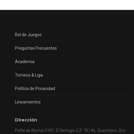
proyectos
Rol de Juegos
Preguntas Frecuentes
Academia
Torneos & Liga
Política de Privacidad
Lineamientos
Dirección
Peña de Bernal 5181, El Refugio C.P. 76146, Querétaro, Qro.