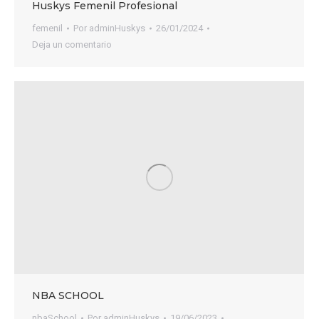
Huskys Femenil Profesional
femenil
Por
adminHuskys
26/01/2024
Deja un comentario
NBA SCHOOL
nbaSchool
Por
adminHuskys
19/06/2023