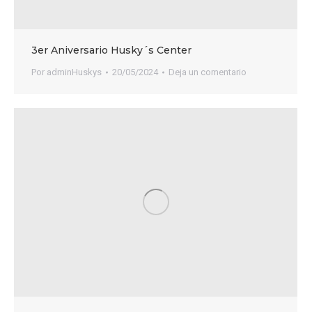
3er Aniversario Husky´s Center
Por
adminHuskys
20/05/2024
Deja un comentario