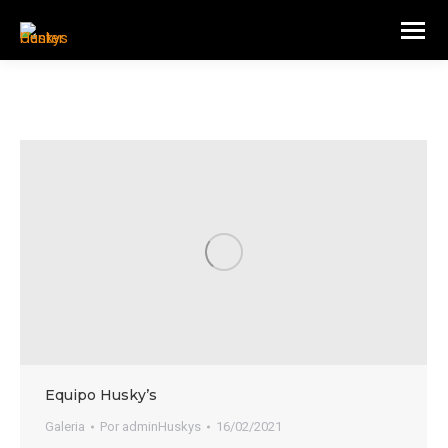
Equipo Husky’s
Galeria
Por
adminHuskys
16/02/2021