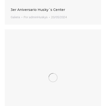
3er Aniversario Husky´s Center
Galeria
Por
adminHuskys
20/05/2024