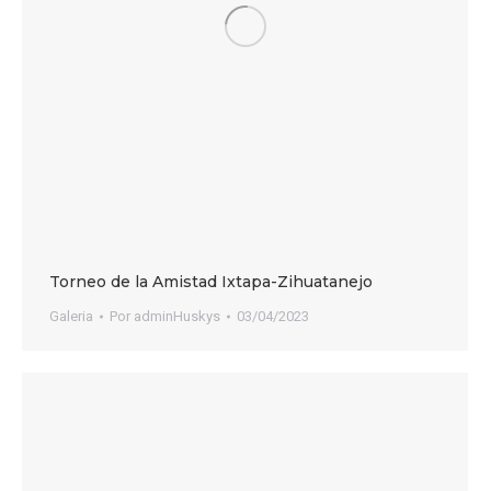
Torneo de la Amistad Ixtapa-Zihuatanejo
Galeria
Por
adminHuskys
03/04/2023