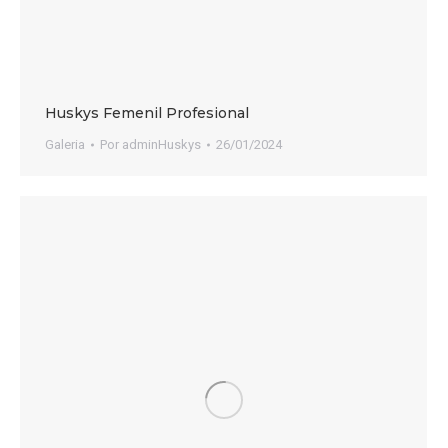
Huskys Femenil Profesional
Galeria
Por
adminHuskys
26/01/2024